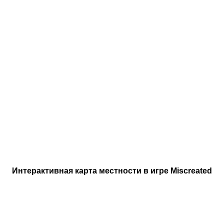
Интерактивная карта местности в игре Miscreated
Навигация
по
записям