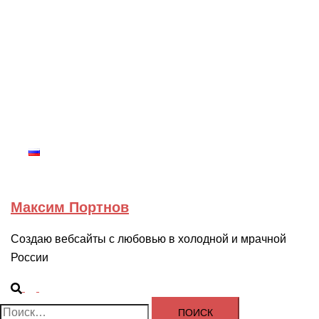
и мрачной России
Закрыть
меню
Услуги
Мои работы
Заказать
Блог
Русский
Максим Портнов
Создаю вебсайты с любовью в холодной и мрачной
России
Поиск
Переключатель
меню
Найти: