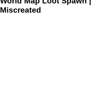
World Map Loot Spawn |
Miscreated