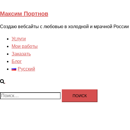
Перейти
к
Максим Портнов
содержимому
Создаю вебсайты с любовью в холодной и мрачной России
Услуги
Мои работы
Заказать
Блог
Русский
Поиск
Найти:
Максим Портнов
Создаю вебсайты с любовью в холодной